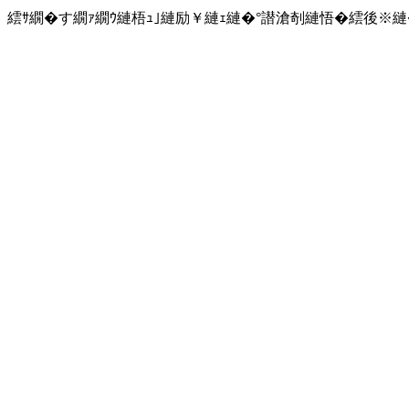
繧ｻ繝�す繝ｧ繝ｳ縺梧ｭ｣縺励￥縺ｪ縺�°譛滄剞縺悟�繧後※縺